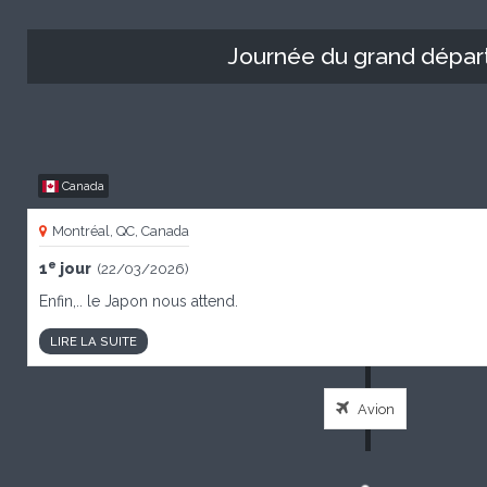
Journée du grand départ
Canada
Montréal, QC, Canada
e
1
jour
(22/03/2026)
Enfin,.. le Japon nous attend.
LIRE LA SUITE
Avion