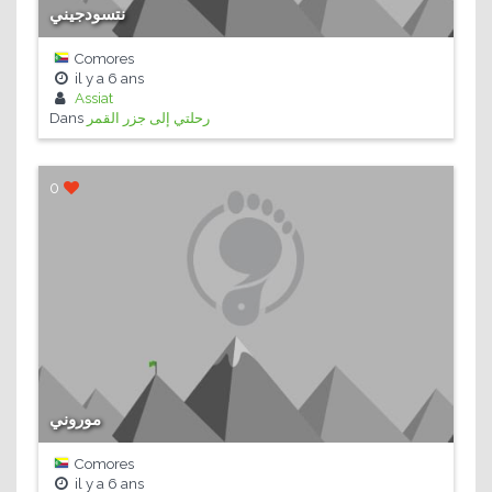
نتسودجيني
Comores
il y a
6 ans
Assiat
Dans
رحلتي إلى جزر القمر
0
موروني
Comores
il y a
6 ans