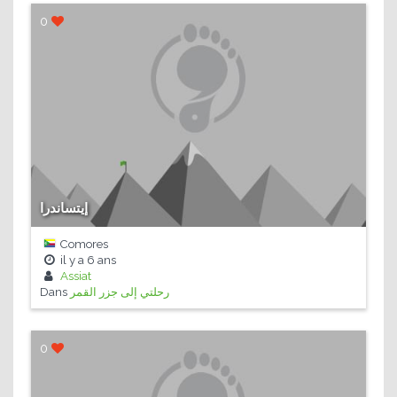
0
إيتساندرا
Comores
il y a
6 ans
Assiat
Dans
رحلتي إلى جزر القمر
0