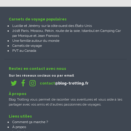
Carnets de voyage populaires
Lucille et Jérémy sur la côte ouest des États-Unis
2018 Paris, Moscou, Pékin, route de la soie, Istanbul en Camping Car
par Monique et Jean Francois
Une famille autour du monde
Carnets de voyage
PVT au Canada
Restez en contact avec nous
Sur les réseaux sociaux ou par email
contact
@blog-trotting.fr
À propos
Blog Trotting vous permet de raconter vos aventures et vous aide à les
partager avec vos amis et d'autres passionnés de voyages.
Liens utiles
Comment ça marche ?
À propos