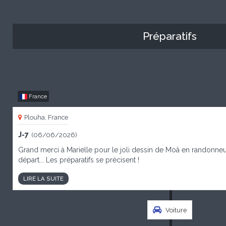
Préparatifs
France
Plouha, France
J-7
(06/06/2026)
Grand merci à Marielle pour le joli dessin de Moâ en randonne
départ... Les préparatifs se précisent !
LIRE LA SUITE
Voiture