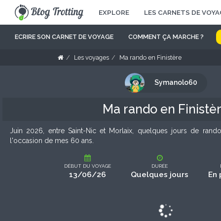
EXPLORE
LES CARNETS DE VOYA
ECRIRE SON CARNET DE VOYAGE
COMMENT ÇA MARCHE ?
Les voyages
Ma rando en Finistère
Symanolo60
Ma rando en Finistè
Juin 2026, entre Saint-Nic et Morlaix, quelques jours de ran
l'occasion de mes 60 ans.
DÉBUT DU VOYAGE
DURÉE
13/06/26
Quelques jours
En 