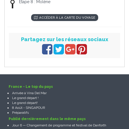
Etape 8 : Molène
ACCÉDER À LA CARTE DU VOYAGE
Partagez sur les réseaux sociaux
France - Le top du pays
Arrivée à Vina Del Mar
Le grand départ !
Le grand départ!
8 Août - SINGAPOUR
Préparatifs
Publié dernièrement dans le même pays
Jour 6 — Changement de programme et festival de Danforth