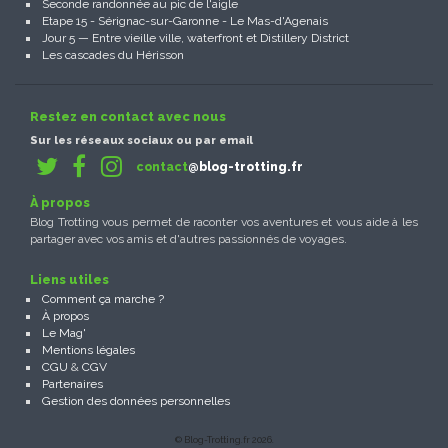
Seconde randonnée au pic de l'aigle
Etape 15 - Sérignac-sur-Garonne - Le Mas-d'Agenais
Jour 5 — Entre vieille ville, waterfront et Distillery District
Les cascades du Hérisson
Restez en contact avec nous
Sur les réseaux sociaux ou par email
contact
@blog-trotting.fr
À propos
Blog Trotting vous permet de raconter vos aventures et vous aide à les
partager avec vos amis et d'autres passionnés de voyages.
Liens utiles
Comment ça marche ?
À propos
Le Mag'
Mentions légales
CGU
&
CGV
Partenaires
Gestion des données personnelles
© Blog-Trotting.fr 2026.