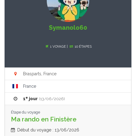
Symanolo60
1 VOYAGE |
10 ÉTAPES
Brasparts, France
France
e
1
jour
(13/06/2026)
Étape du voyage
Ma rando en Finistère
Début du voyage : 13/06/2026