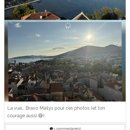
La vue... Bravo Maïlys pour ces photos (et ton
courage aussi 😅)
1
commentaire(s)