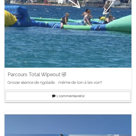
Parcours Total Wipeout 🤣
Grosse séance de rigolade... même de loin à les voir!!
1
commentaire(s)