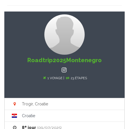
Roadtrip2025Montenegro
1 VOYAGE |
23 ÉTAPES
Trogir, Croatie
Croatie
e
8
jour
(09/07/2025)