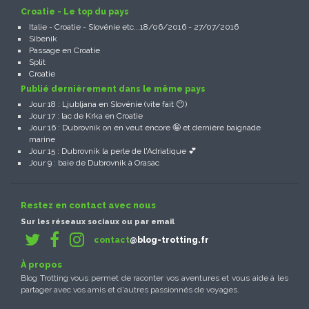
Croatie - Le top du pays
Italie - Croatie - Slovénie etc...18/06/2016 - 27/07/2016
Sibenik
Passage en Croatie
Split
Croatie
Publié dernièrement dans le même pays
Jour 18 : Ljubljana en Slovénie (vite fait 😶)
Jour 17 : lac de Krka en Croatie
Jour 16 : Dubrovnik on en veut encore 🤪 et dernière baignade
marine
Jour 15 : Dubrovnik la perle de l'Adriatique 💕
Jour 9 : baie de Dubrovnik à Orasac
Restez en contact avec nous
Sur les réseaux sociaux ou par email
contact
@blog-trotting.fr
À propos
Blog Trotting vous permet de raconter vos aventures et vous aide à les
partager avec vos amis et d'autres passionnés de voyages.