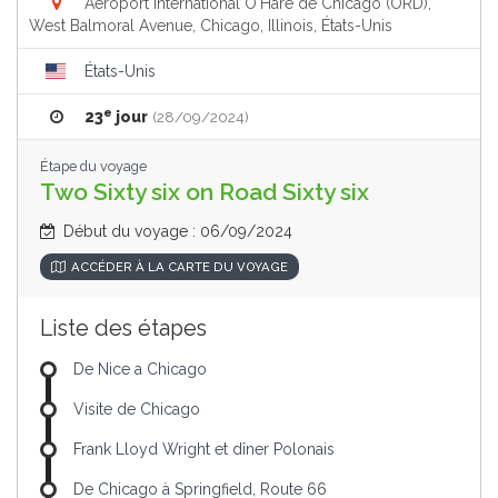
Aéroport international O'Hare de Chicago (ORD),
West Balmoral Avenue, Chicago, Illinois, États-Unis
États-Unis
e
23
jour
(28/09/2024)
Étape du voyage
Two Sixty six on Road Sixty six
Début du voyage : 06/09/2024
ACCÉDER À LA CARTE DU VOYAGE
Liste des étapes
De Nice a Chicago
Visite de Chicago
Frank Lloyd Wright et dîner Polonais
De Chicago à Springfield, Route 66