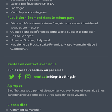
La côte pacifique entre SF et LA
Las Vegas
Morro bay --> Los Angeles
Publié dernièrement dans le même pays
Découvrir l’Ouest américain en français : excursions intimistes et
voyages sur mesure
Quelles grandes différences entre la côte ouest et la côte est ?
Re LAX le départ
Universal Studios, Hollywood.
Madeleine de Proust à Lake Pyramide, Magic Mountain, étape à
Glendale CA.
Restez en contact avec nous
Sur les réseaux sociaux ou par email
contact
@blog-trotting.fr
À propos
Blog Trotting vous permet de raconter vos aventures et vous aide à les
partager avec vos amis et d'autres passionnés de voyages.
Liens utiles
Comment ça marche ?