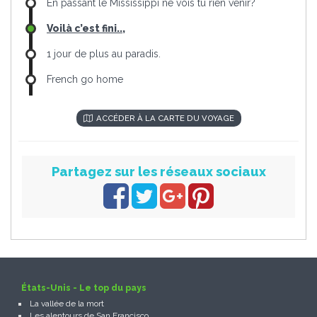
En passant le Mississippi ne vois tu rien venir?
Voilà c’est fini..,
1 jour de plus au paradis.
French go home
ACCÉDER À LA CARTE DU VOYAGE
Partagez sur les réseaux sociaux
États-Unis - Le top du pays
La vallée de la mort
Les alentours de San Francisco