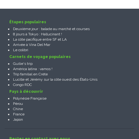
Étapes populaires
Deuxième jour : balade au marché et courses
8 jours à Tokyo : Hallucinant !
La côte pacifique entre SF et LA
Arrivée à Vina Del Mar
Le colibri
Carnets de voyage populaires
Guilie's trip
América latina : vamos !
Trip familial en Crète
Lucille et Jérémy sur la côte ouest des États-Unis
Congo RDC
Pays à découvrir
Polynésie Française
Pérou
Chine
France
Japon
Restez en contact avec nous