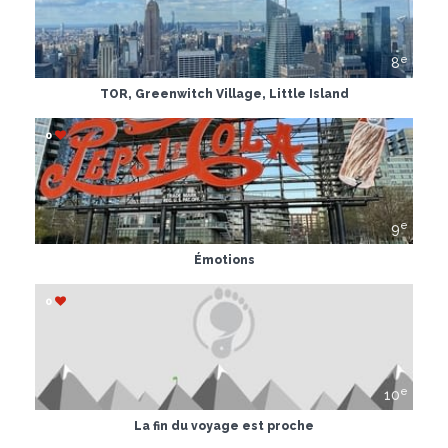
e
8
TOR, Greenwitch Village, Little Island
0
e
9
Émotions
0
e
10
La fin du voyage est proche