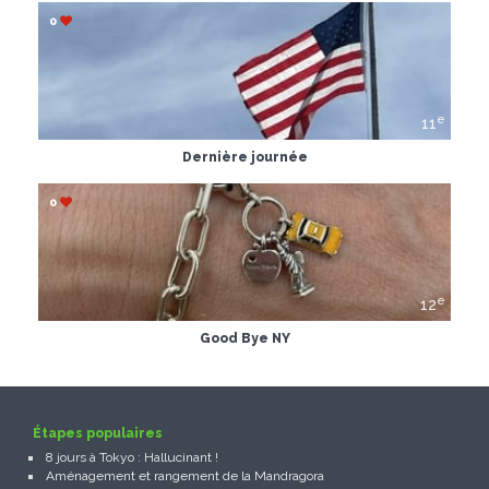
0
e
11
Dernière journée
0
e
12
Good Bye NY
Étapes populaires
8 jours à Tokyo : Hallucinant !
Aménagement et rangement de la Mandragora