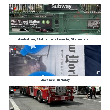
0
e
3
Manhattan, Statue de la Liverté, Staten Island
0
e
4
Maxence Birthday
0