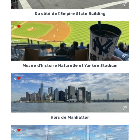
e
5
Du côté de l’Empire State Building
0
e
6
Musée d’histoire Naturelle et Yankee Stadium
0
e
7
Hors de Manhattan
0