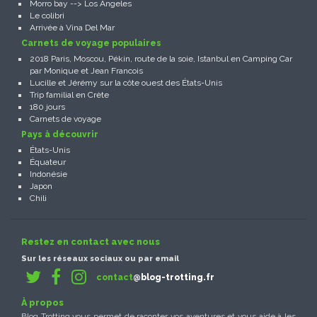
Morro bay --> Los Angeles
Le colibri
Arrivée à Vina Del Mar
Carnets de voyage populaires
2018 Paris, Moscou, Pékin, route de la soie, Istanbul en Camping Car
par Monique et Jean Francois
Lucille et Jérémy sur la côte ouest des États-Unis
Trip familial en Crète
180 jours
Carnets de voyage
Pays à découvrir
États-Unis
Équateur
Indonésie
Japon
Chili
Restez en contact avec nous
Sur les réseaux sociaux ou par email
contact
@blog-trotting.fr
À propos
Blog Trotting vous permet de raconter vos aventures et vous aide à les