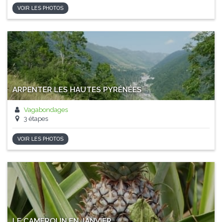
VOIR LES PHOTOS
ARPENTER LES HAUTES PYRÉNÉES
Vagabondages
3 étapes
VOIR LES PHOTOS
LE CAMEROUN EN JANVIER