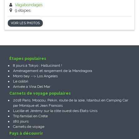
Vagabondages
9 étapes
VOIR LES PHOTOS
Étapes populaires
8 jours à Tokyo : Hallucinant !
Aménagement et rangement de la Mandragora
Morro bay --> Los Angeles
Le colibri
Arrivée à Vina Del Mar
Carnets de voyage populaires
2018 Paris, Moscou, Pékin, route de la soie, Istanbul en Camping Car
par Monique et Jean Francois
Lucille et Jérémy sur la côte ouest des États-Unis
Trip familial en Crète
180 jours
Carnets de voyage
Pays à découvrir