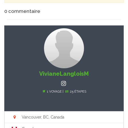
0
commentaire
VivianeLangloisM
1 VOYAGE |
25 ÉTAPES
Vancouver, BC, Canada