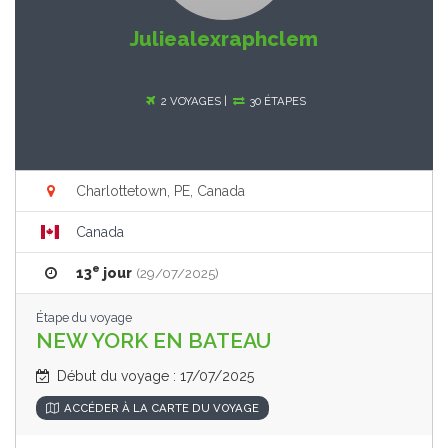
Juliealexraphclem
2 VOYAGES |
30 ÉTAPES
Charlottetown, PE, Canada
Canada
e
13
jour
(29/07/2025)
Étape du voyage
NEW YORK EN BATEAU
Début du voyage : 17/07/2025
ACCÉDER À LA CARTE DU VOYAGE