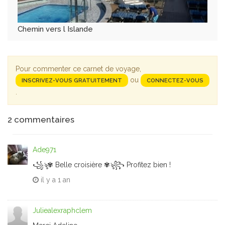
Chemin vers l Islande
Pour commenter ce carnet de voyage,
ou
INSCRIVEZ-VOUS GRATUITEMENT
CONNECTEZ-VOUS
.
2
commentaires
Ade971
꧁ৡ✾ Belle croisière ✾ৡ꧂ Profitez bien !
il y a
1 an
Juliealexraphclem