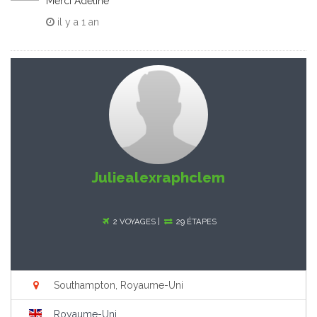
Merci Adeline
il y a
1 an
Juliealexraphclem
2 VOYAGES |
29 ÉTAPES
Southampton, Royaume-Uni
Royaume-Uni