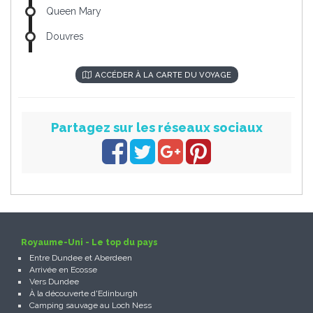
Queen Mary
Douvres
ACCÉDER À LA CARTE DU VOYAGE
Partagez sur les réseaux sociaux
Royaume-Uni - Le top du pays
Entre Dundee et Aberdeen
Arrivée en Ecosse
Vers Dundee
À la découverte d'Edinburgh
Camping sauvage au Loch Ness