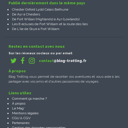
Publié dernièrement dans le même pays
Chester Oxford Lydd Calais Bethune
De Ayr à Chesters
De Fort Willian (Highlands) à Ayr (Lowlands)
Les 8 ecluses de Fort William et la route des Iles
De L'ile de Skye à Fort William
Restez en contact avec nous
Sur les réseaux sociaux ou par email
contact
@blog-trotting.fr
À propos
Blog Trotting vous permet de raconter vos aventures et vous aide à les
partager avec vos amis et d'autres passionnés de voyages.
Liens utiles
Comment ça marche ?
À propos
Le Mag'
Mentions légales
CGU
&
CGV
Partenaires
Gestion des données personnelles