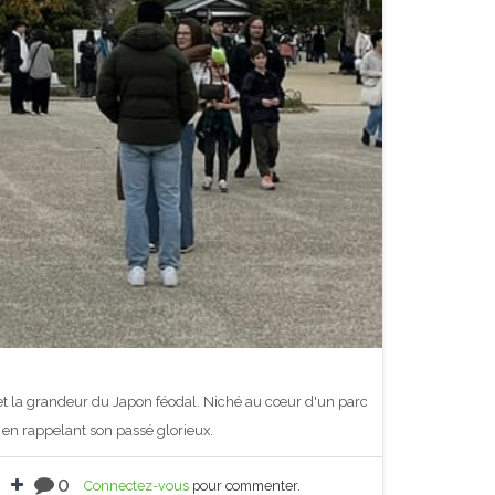
et la grandeur du Japon féodal. Niché au cœur d'un parc
 en rappelant son passé glorieux.
0
Connectez-vous
pour commenter.