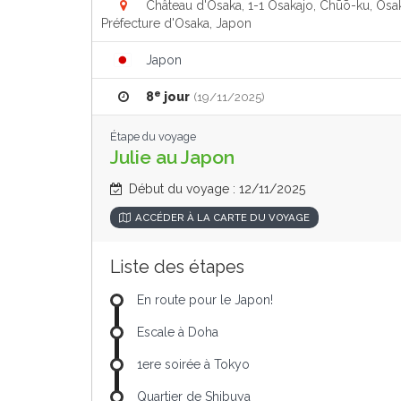
Château d'Osaka, 1-1 Osakajo, Chūō-ku, Osa
Préfecture d'Osaka, Japon
Japon
e
8
jour
(19/11/2025)
Étape du voyage
Julie au Japon
Début du voyage : 12/11/2025
ACCÉDER À LA CARTE DU VOYAGE
Liste des étapes
En route pour le Japon!
Escale à Doha
1ere soirée à Tokyo
Quartier de Shibuya