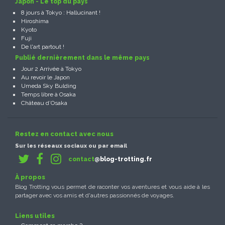
Japon - Le top du pays
8 jours à Tokyo : Hallucinant !
Hiroshima
Kyoto
Fuji
De l'art partout !
Publié dernièrement dans le même pays
Jour 2 Arrivée à Tokyo
Au revoir le Japon
Umeda Sky Bulding
Temps libre à Osaka
Château d’Osaka
Restez en contact avec nous
Sur les réseaux sociaux ou par email
contact
@blog-trotting.fr
À propos
Blog Trotting vous permet de raconter vos aventures et vous aide à les
partager avec vos amis et d'autres passionnés de voyages.
Liens utiles