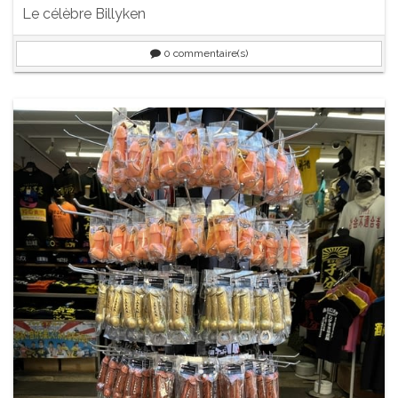
Le célèbre Billyken
0
commentaire(s)