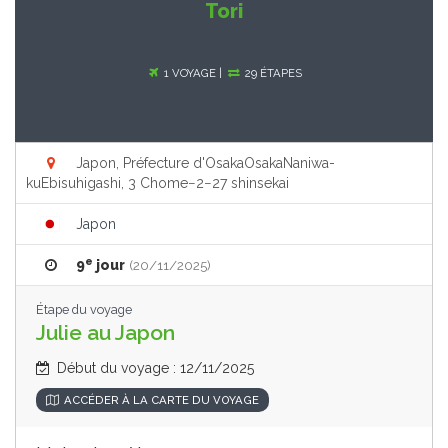
Tori
1 VOYAGE |
29 ÉTAPES
Japon, Préfecture d'OsakaOsakaNaniwa-
kuEbisuhigashi, 3 Chome−2−27 shinsekai
Japon
e
9
jour
(20/11/2025)
Étape du voyage
Julie au Japon
Début du voyage : 12/11/2025
ACCÉDER À LA CARTE DU VOYAGE