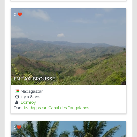
0
EN TAXI BROUSSE
Madagascar
il y a
8 ans
Domroy
Dans
Madagascar: Canal des Pangalanes
1