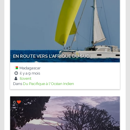
EN ROUTE VERS L'AFRIQUE DU SUD
Madagascar
il y a
9 mois
Ilovent
Dans
Du Pacifique à l'Océan Indien
0