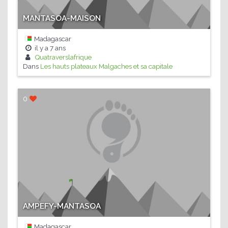
MANTASOA-MAISON
Madagascar
il y a
7 ans
Quatraverslafrique
Dans
Les hauts plateaux Malgaches et sa capitale
0
AMPEFY-MANTASOA
Madagascar