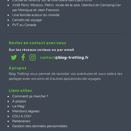
Lucille et Jérémy sur la côte ouest des États-Unis
2018 Paris, Moscou, Pékin, route de la soie, Istanbul en Camping Car
par Monique et Jean Francois
Une famille autour du monde
Carnets de voyage
PVT au Canada
Restez en contact avec nous
Sur les réseaux sociaux ou par email
contact
@blog-trotting.fr
À propos
Blog Trotting vous permet de raconter vos aventures et vous aide à les
partager avec vos amis et d'autres passionnés de voyages.
Liens utiles
Comment ça marche ?
À propos
Le Mag'
Mentions légales
CGU
&
CGV
Partenaires
Gestion des données personnelles