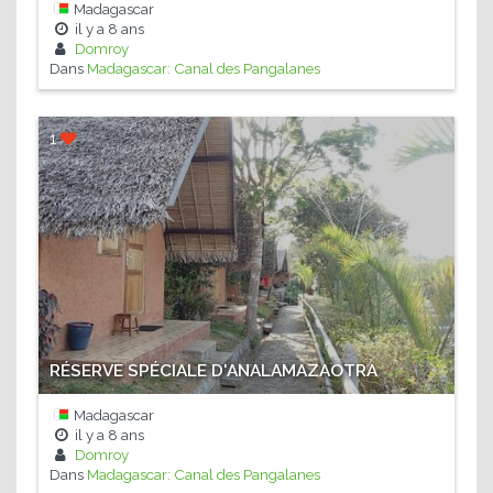
Madagascar
il y a
8 ans
Domroy
Dans
Madagascar: Canal des Pangalanes
1
RÉSERVE SPÉCIALE D'ANALAMAZAOTRA
Madagascar
il y a
8 ans
Domroy
Dans
Madagascar: Canal des Pangalanes