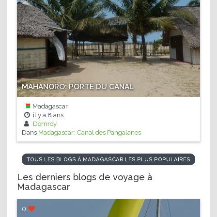
MAHANORO: PORTE DU CANAL
Madagascar
il y a
8 ans
Domroy
Dans
Madagascar: Canal des Pangalanes
TOUS LES BLOGS À MADAGASCAR LES PLUS POPULAIRES
Les derniers blogs de voyage à
Madagascar
0