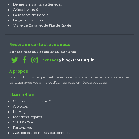
Derniers instants au Sénégal
Grâce à vous 🙏
La réserve de Bandia
La grande section
Visite de Dakar et de l'île de Gorée
Restez en contact avec nous
Sur les réseaux sociaux ou par email
contact
@blog-trotting.fr
À propos
Blog Trotting vous permet de raconter vos aventures et vous aide à les
partager avec vos amis et d'autres passionnés de voyages.
Liens utiles
Comment ça marche ?
À propos
Le Mag'
Mentions légales
CGU
&
CGV
Partenaires
Gestion des données personnelles