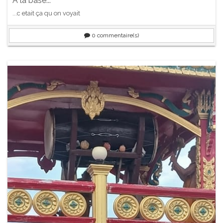
A la base...
...c etait ça qu on voyait
0
commentaire(s)