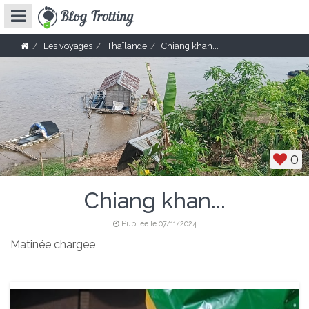
Les voyages
Thaïlande
Chiang khan...
0
Chiang khan...
Publiée le 07/11/2024
Matinée chargee