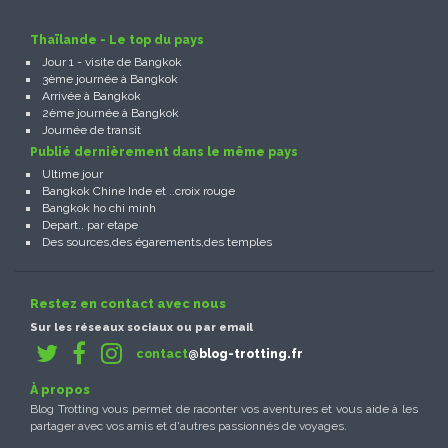
Thaïlande - Le top du pays
Jour 1 - visite de Bangkok
3ème journée à Bangkok
Arrivée à Bangkok
2ème journée à Bangkok
Journée de transit
Publié dernièrement dans le même pays
Ultime jour
Bangkok Chine Inde et ..croix rouge
Bangkok ho chi minh
Depart.. par etape
Des sources,des égarements,des temples
Restez en contact avec nous
Sur les réseaux sociaux ou par email
contact
@blog-trotting.fr
À propos
Blog Trotting vous permet de raconter vos aventures et vous aide à les
partager avec vos amis et d'autres passionnés de voyages.