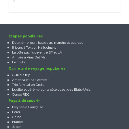
Étapes populaires
Deuxième jour : balade au marché et courses
8 jours à Tokyo : Hallucinant !
La côte pacifique entre SF et LA
Arrivée à Vina Del Mar
Le colibri
Carnets de voyage populaires
Guilie's trip
América latina : vamos !
Trip familial en Crète
Lucille et Jérémy sur la côte ouest des États-Unis
Congo RDC
Pays à découvrir
Polynésie Française
Pérou
Chine
France
Japon