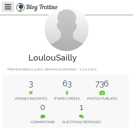
LoulouSailly
Membre depuis
4 ans
, dernière publication : il y a
2 ans
.
3
63
736
VOYAGES RACONTÉS
ÉTAPES CRÉÉES
PHOTOS PUBLIÉES
0
1
COMMENTAIRE
QUESTIONS/RÉPONSES