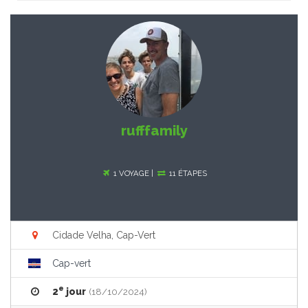
rufffamily
1 VOYAGE |
11 ÉTAPES
Cidade Velha, Cap-Vert
Cap-vert
e
2
jour
(18/10/2024)