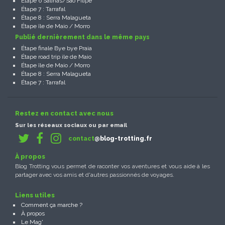
Étape 6 Salinas/Sao Filipe
Étape 7 : Tarrafal
Étape 8 : Serra Malagueta
Étape île de Maio / Morro
Publié dernièrement dans le même pays
Étape finale Bye bye Praia
Étape road trip ile de Maio
Étape île de Maio / Morro
Étape 8 : Serra Malagueta
Étape 7 : Tarrafal
Restez en contact avec nous
Sur les réseaux sociaux ou par email
contact
@blog-trotting.fr
À propos
Blog Trotting vous permet de raconter vos aventures et vous aide à les
partager avec vos amis et d'autres passionnés de voyages.
Liens utiles
Comment ça marche ?
À propos
Le Mag'