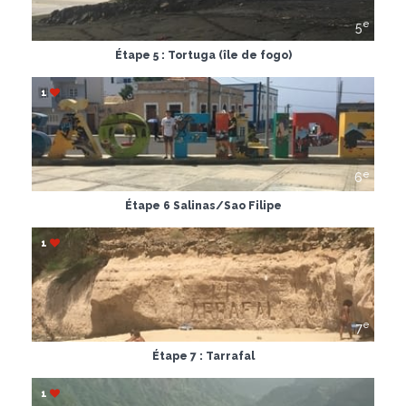
e
5
Étape 5 : Tortuga (île de fogo)
1
e
6
Étape 6 Salinas/Sao Filipe
1
e
7
Étape 7 : Tarrafal
1