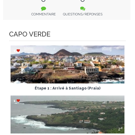
COMMENTAIRE
QUESTIONS/RÉPONSES
CAPO VERDE
1
e
1
Étape 1 : Arrivé à Santiago (Praia)
1
e
2