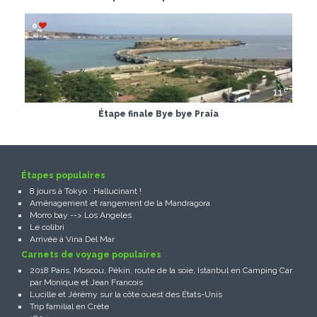
0
e
11
Étape finale Bye bye Praia
Étapes populaires
8 jours à Tokyo : Hallucinant !
Aménagement et rangement de la Mandragora
Morro bay --> Los Angeles
Le colibri
Arrivée à Vina Del Mar
Carnets de voyage populaires
2018 Paris, Moscou, Pékin, route de la soie, Istanbul en Camping Car
par Monique et Jean Francois
Lucille et Jérémy sur la côte ouest des États-Unis
Trip familial en Crète