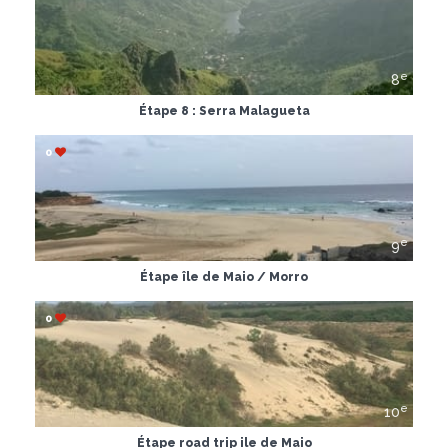
e
8
Étape 8 : Serra Malagueta
0
e
9
Étape île de Maio / Morro
0
e
10
Étape road trip ile de Maio