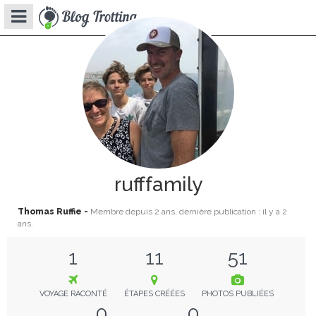
rufffamily
Thomas Ruffie -
Membre depuis
2 ans
, dernière publication : il y a
2
ans
.
1
11
51
VOYAGE RACONTÉ
ÉTAPES CRÉÉES
PHOTOS PUBLIÉES
0
0