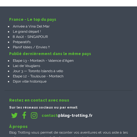
France - Le top du pays
Arrivée à Vina Del Mar
Le grand départ !
8 Août - SINGAPOUR
Préparatifs
Planif Idées / Envies !!
Publié dernièrement dans le même pays
Etape 13 - Montech - Valence d'Agen
Lac de Vouglans
Jour 3 — Toronto Islands à vélo
Etape 12 - Toulouse - Montech
Dijon ville historique
Restez en contact avec nous
Sur les réseaux sociaux ou par email
contact
@blog-trotting.fr
À propos
Blog Trotting vous permet de raconter vos aventures et vous aide à les