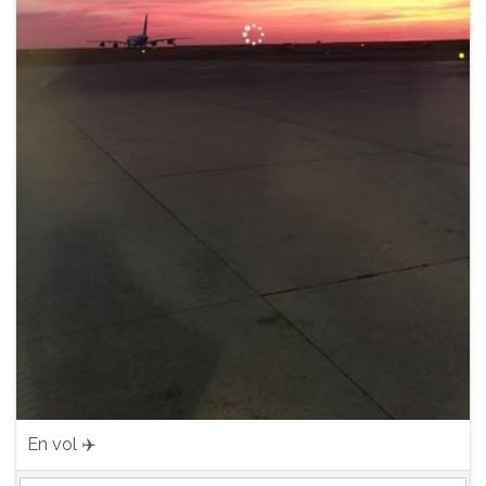
En vol ✈️