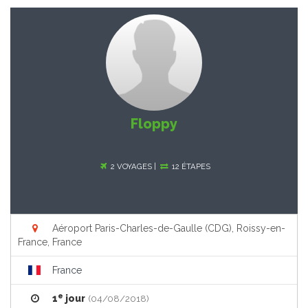
Floppy
2 VOYAGES |
12 ÉTAPES
Aéroport Paris-Charles-de-Gaulle (CDG), Roissy-en-
France, France
France
e
1
jour
(04/08/2018)