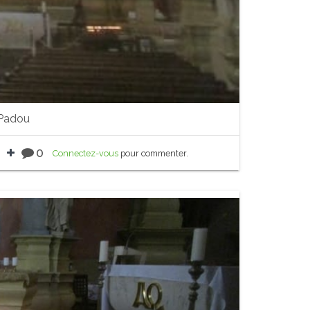
 Padou
0
Connectez-vous
pour commenter.