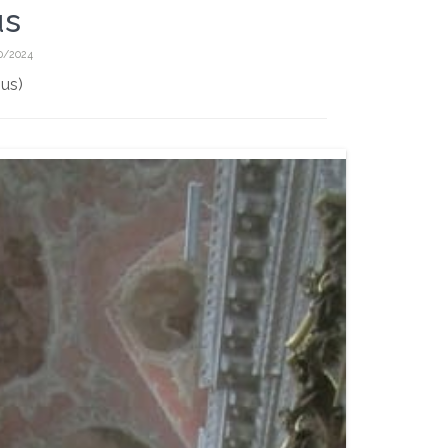
us
10/2024
nus)