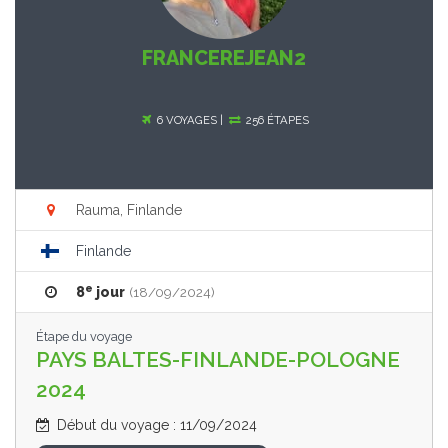
FRANCEREJEAN2
6 VOYAGES |
256 ÉTAPES
Rauma, Finlande
Finlande
e
8
jour
(18/09/2024)
Étape du voyage
PAYS BALTES-FINLANDE-POLOGNE
2024
Début du voyage : 11/09/2024