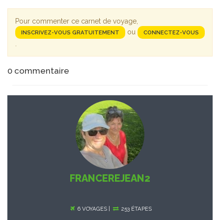
Pour commenter ce carnet de voyage,
ou
INSCRIVEZ-VOUS GRATUITEMENT
CONNECTEZ-VOUS
.
0
commentaire
FRANCEREJEAN2
6 VOYAGES |
253 ÉTAPES