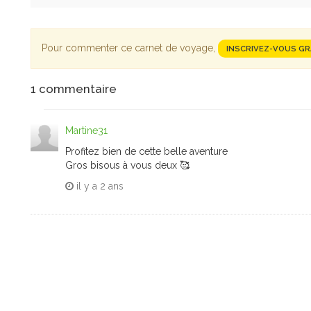
Pour commenter ce carnet de voyage,
INSCRIVEZ-VOUS G
1
commentaire
Martine31
Profitez bien de cette belle aventure
Gros bisous à vous deux 🥰
il y a
2 ans