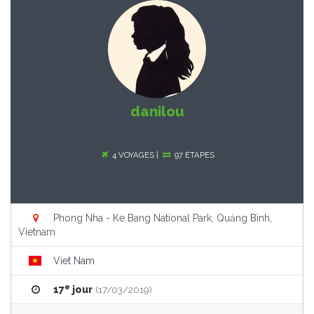
danilou
4 VOYAGES |
97 ÉTAPES
Phong Nha - Ke Bang National Park, Quảng Bình,
Vietnam
Viet Nam
e
17
jour
(17/03/2019)