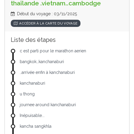
thaïlande .vietnam..cambodge
Début du voyage : 03/11/2025
ACCÉDER À LA CARTE DU VOYAGE
Liste des étapes
c est parti pour le marathon aerien
bangkok…kanchanaburi
..arrivée enfin à kanchanaburi
kanchanaburi
u thong
journee around kanchanaburi
Inépuisable...
kancha sangkhla