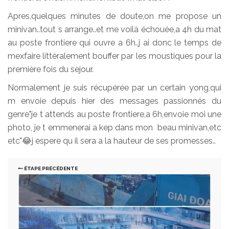
Apres,quelques minutes de doute,on me propose un
minivan..tout s arrange..et me voilà échouée,a 4h du mat
au poste frontiere qui ouvre a 6h..j ai donc le temps de
mexfaire littéralement bouffer par les moustiques pour la
première fois du sejour.
Normalement je suis récupérée par un certain yong,qui
m envoie depuis hier des messages passionnés du
genre"je t attends au poste frontiere,a 6h,envoie moi une
photo, je t emmenerai a kep dans mon beau minivan,etc
etc"😂j espere qu il sera a la hauteur de ses promesses..
ÉTAPE PRÉCÉDENTE