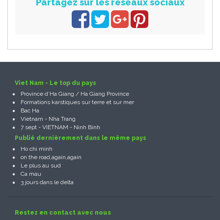
Partagez sur les réseaux sociaux
Viet Nam - Le top du pays
Province d’Ha Giang / Ha Giang Province
Formations karstiques sur terre et sur mer
Bac Ha
Vietnam - Nha Trang
7 sept - VIETNAM - Ninh Binh
Publié dernièrement dans le même pays
Ho chi minh
on the road,again,again
Le plus au sud
Ca mau
3 jours dans le delta
Restez en contact avec nous