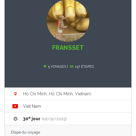
FRANSSET
5 VOYAGES |
157 ÉTAPES
Hồ Chí Minh, Hô Chi Minh, Vietnam
Viet Nam
e
30
jour
(02/12/2025)
Étape du voyage