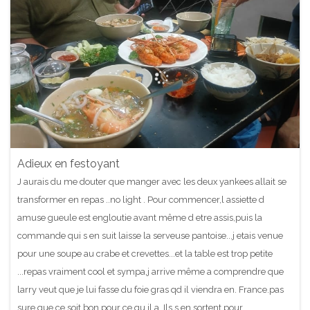
Adieux en festoyant
J aurais du me douter que manger avec les deux yankees allait se
transformer en repas ..no light . Pour commencer,l assiette d
amuse gueule est engloutie avant même d etre assis,puis la
commande qui s en suit laisse la serveuse pantoise...j etais venue
pour une soupe au crabe et crevettes...et la table est trop petite
...repas vraiment cool et sympa,j arrive même a comprendre que
larry veut que je lui fasse du foie gras qd il viendra en. France.pas
sure que ce soit bon pour ce qu il a. Ils,s en sortent pour