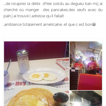
...de roi.apres la diète d'hier soir,du au degueu ban mi,j ai
cherché où manger .des pancakes,des œufs avec du
pain j ai trouvé l adresse qu il fallait
.ambiance totalement américaine, et que c est bon😁