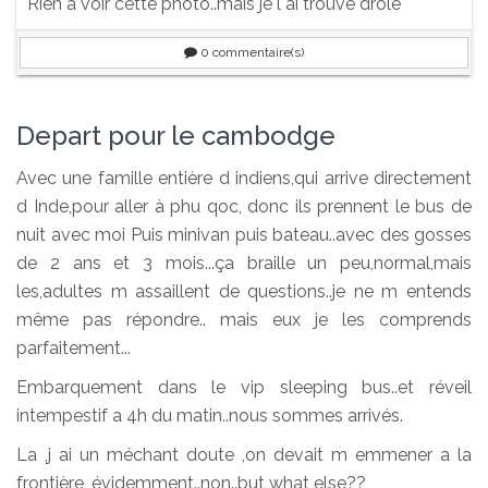
Rien a voir cette photo..mais je l ai trouvé drole
0
commentaire(s)
Depart pour le cambodge
Avec une famille entière d indiens,qui arrive directement
d Inde,pour aller à phu qoc, donc ils prennent le bus de
nuit avec moi Puis minivan puis bateau..avec des gosses
de 2 ans et 3 mois...ça braille un peu,normal,mais
les,adultes m assaillent de questions..je ne m entends
même pas répondre.. mais eux je les comprends
parfaitement...
Embarquement dans le vip sleeping bus..et réveil
intempestif a 4h du matin..nous sommes arrivés.
La ,j ai un méchant doute ,on devait m emmener a la
frontière, évidemment..non..but what else??