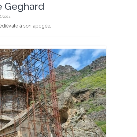
e Geghard
06/2024
médiévale à son apogée.