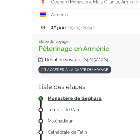
Geghard Monastery, Mets Gilanlar, Arménie
Arménie
e
2
jour
(25/05/2024)
Étape du voyage
Pèlerinage en Arménie
Début du voyage : 24/05/2024
ACCÉDER À LA CARTE DU VOYAGE
Liste des étapes
Monastère de Geghard
Temple de Garni
Matènadaran
Cathédrale de Talin