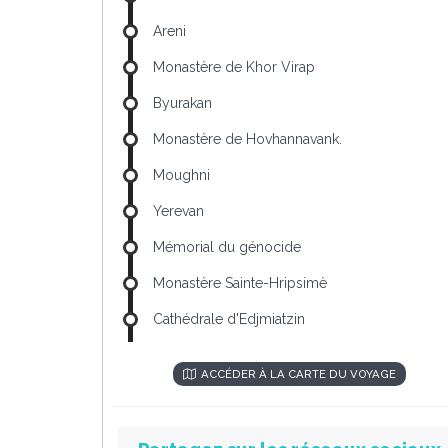
Areni
Monastère de Khor Virap
Byurakan
Monastère de Hovhannavank.
Moughni
Yerevan
Mémorial du génocide
Monastère Sainte-Hripsimè
Cathédrale d'Edjmiatzin
ACCÉDER À LA CARTE DU VOYAGE