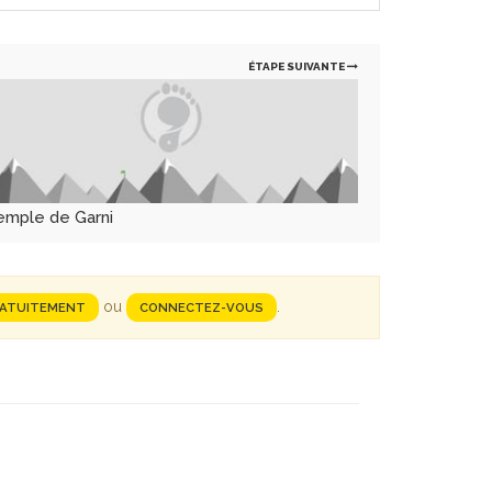
ÉTAPE SUIVANTE
emple de Garni
ou
.
RATUITEMENT
CONNECTEZ-VOUS