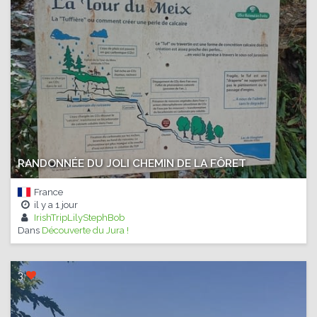
RANDONNÉE DU JOLI CHEMIN DE LA FÔRET
France
il y a
1 jour
IrishTripLilyStephBob
Dans
Découverte du Jura !
3