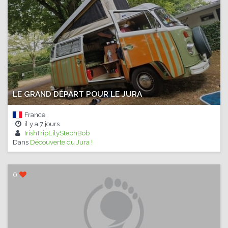
LE GRAND DÉPART POUR LE JURA
France
il y a
7 jours
IrishTripLilyStephBob
Dans
Découverte du Jura !
0