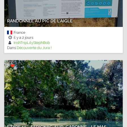
RANDONNÉE AU PIC DE L'AIGLE
France
il y a
2 jours
IrishTripLilyStephBob
Dans
Découverte du Jura !
2
ETAPE 15 - SÉRIGNAC-SUR-GARONNE - LE MAS-