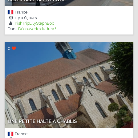
France
il y a
6 jours
IrishTripLilyStephBob
Dans
Découverte du Jura !
0
UNE PETITE HALTE À CHABLIS
France