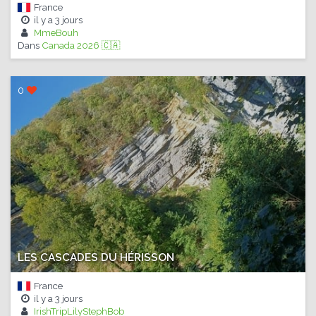
France
il y a
3 jours
MmeBouh
Dans
Canada 2026 🇨🇦
0
LES CASCADES DU HÉRISSON
France
il y a
3 jours
IrishTripLilyStephBob