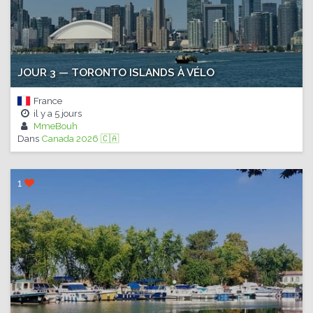
JOUR 3 — TORONTO ISLANDS À VÉLO
France
il y a
5 jours
MmeBouh
Dans
Canada 2026 🇨🇦
1