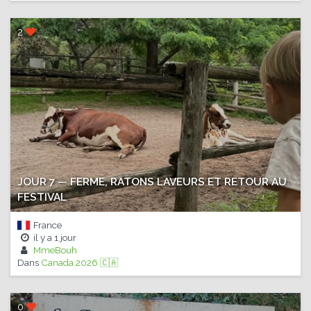
2
JOUR 7 — FERME, RATONS LAVEURS ET RETOUR AU
FESTIVAL
France
il y a
1 jour
MmeBouh
Dans
Canada 2026 🇨🇦
0