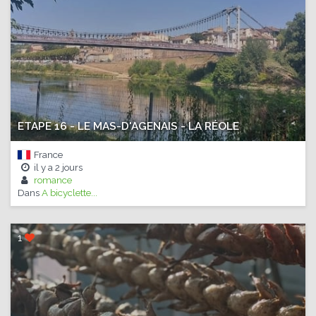
ETAPE 16 - LE MAS-D'AGENAIS - LA RÉOLE
France
il y a
2 jours
romance
Dans
A bicyclette...
1