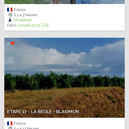
France
il y a
3 heures
MmeBouh
Dans
Canada 2026 🇨🇦
2
ETAPE 17 - LA RÉOLE - BLASIMON
France
il y a
12 heures