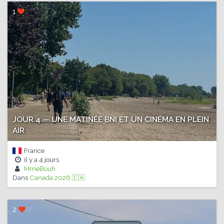
1
JOUR 4 — UNE MATINÉE BNI ET UN CINÉMA EN PLEIN
AIR
France
il y a
4 jours
MmeBouh
Dans
Canada 2026 🇨🇦
2