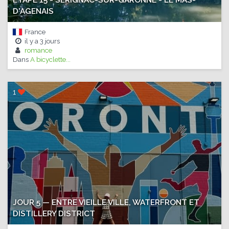
D'AGENAIS
France
il y a
3 jours
romance
Dans
A bicyclette...
1
JOUR 5 — ENTRE VIEILLE VILLE, WATERFRONT ET
DISTILLERY DISTRICT