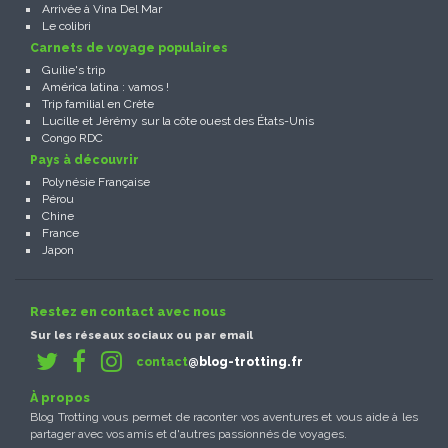
Arrivée à Vina Del Mar
Le colibri
Carnets de voyage populaires
Guilie's trip
América latina : vamos !
Trip familial en Crète
Lucille et Jérémy sur la côte ouest des États-Unis
Congo RDC
Pays à découvrir
Polynésie Française
Pérou
Chine
France
Japon
Restez en contact avec nous
Sur les réseaux sociaux ou par email
contact
@blog-trotting.fr
À propos
Blog Trotting vous permet de raconter vos aventures et vous aide à les
partager avec vos amis et d'autres passionnés de voyages.