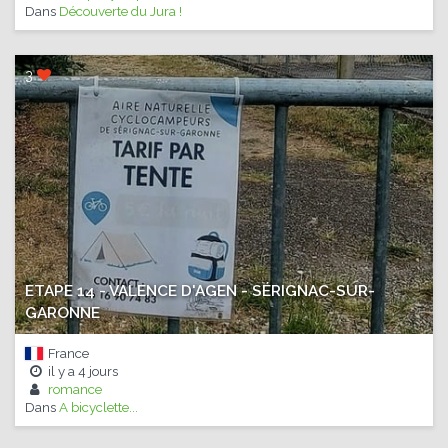
Dans
Découverte du Jura !
3
ETAPE 14 - VALENCE D'AGEN - SÉRIGNAC-SUR-
GARONNE
France
il y a
4 jours
romance
Dans
A bicyclette...