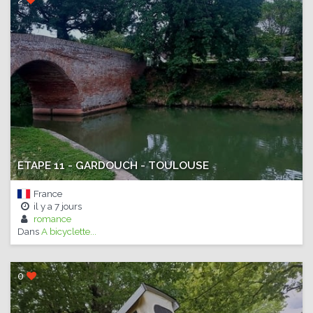
ETAPE 11 - GARDOUCH - TOULOUSE
France
il y a
7 jours
romance
Dans
A bicyclette...
0