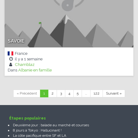
SAVOIE
France
il y a
1 semaine
Chamblaz
Dans
Albanie en famille
« Précédent
1
2
3
4
5
…
122
Suivant »
Étapes populaires
Deuxième jour : balade au marché et courses
8 jours à Tokyo : Hallucinant !
La côte pacifique entre SF et LA