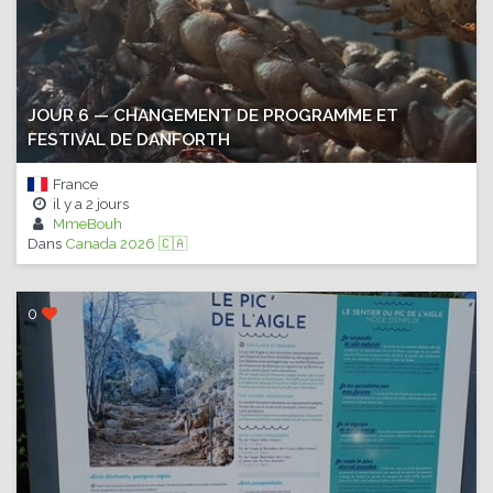
JOUR 6 — CHANGEMENT DE PROGRAMME ET
FESTIVAL DE DANFORTH
France
il y a
2 jours
MmeBouh
Dans
Canada 2026 🇨🇦
0