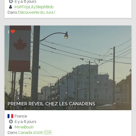
il y a
6 jours
IrishTripLilyStephBob
Dans
Découverte du Jura !
1
PREMIER RÉVEIL CHEZ LES CANADIENS
France
il y a
6 jours
MmeBouh
Dans
Canada 2026 🇨🇦