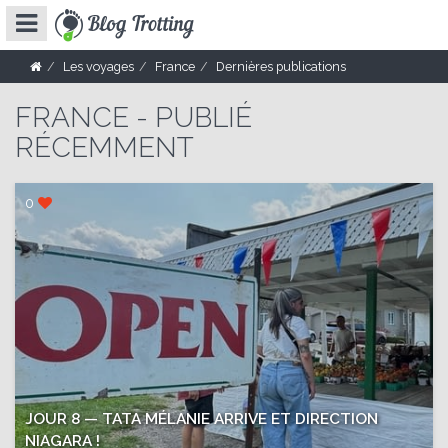
Les voyages
France
Dernières publications
FRANCE - PUBLIÉ
RÉCEMMENT
0
JOUR 8 — TATA MÉLANIE ARRIVE ET DIRECTION
NIAGARA !