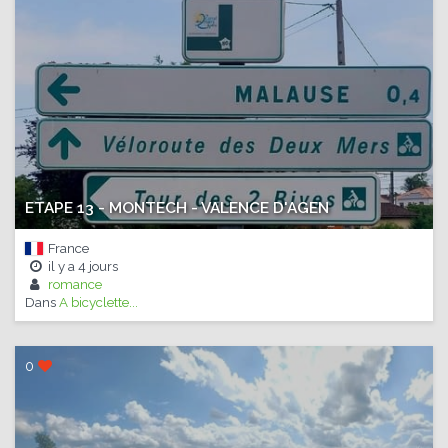
ETAPE 13 - MONTECH - VALENCE D'AGEN
France
il y a
4 jours
romance
Dans
A bicyclette...
0