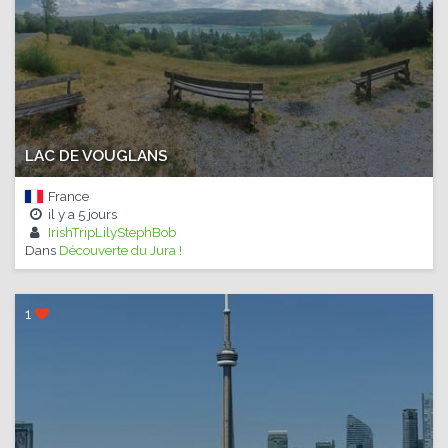
LAC DE VOUGLANS
France
il y a
5 jours
IrishTripLilyStephBob
Dans
Découverte du Jura !
1