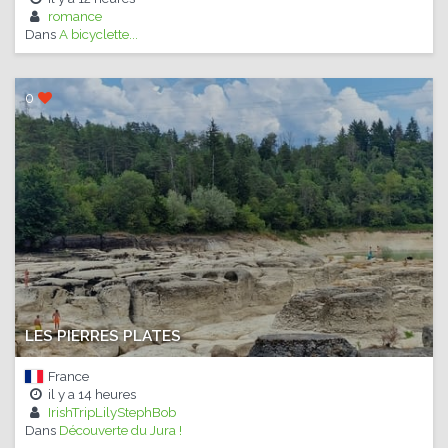
romance
Dans
A bicyclette...
0
LES PIERRES PLATES
France
il y a
14 heures
IrishTripLilyStephBob
Dans
Découverte du Jura !