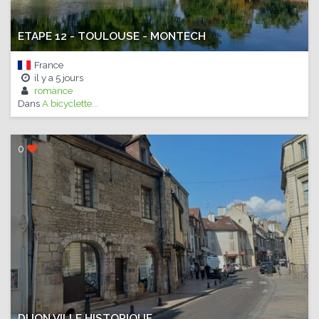
ETAPE 12 - TOULOUSE - MONTECH
France
il y a
5 jours
romance
Dans
A bicyclette...
0
DIJON VILLE HISTORIQUE