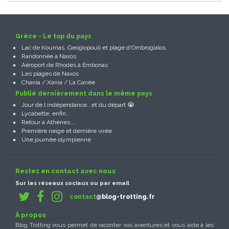
Grèce - Le top du pays
Lac de Kournas, Geogiopouli et plage d'Ombrogialos
Randonnée à Naxos
Aéroport de Rhodes à Embonas
Les plages de Naxos
Chania / Xania / La Canée
Publié dernièrement dans le même pays
Jour de l indépendance...et du départ 😭
Lycabette, enfin...
Retour à Athènes....
Première neige et dernière virée
Une journée olympienne
Restez en contact avec nous
Sur les réseaux sociaux ou par email
contact
@blog-trotting.fr
À propos
Blog Trotting vous permet de raconter vos aventures et vous aide à les