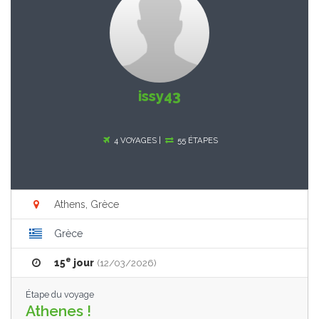
issy43
4 VOYAGES |
55 ÉTAPES
Athens, Grèce
Grèce
e
15
jour
(12/03/2026)
Étape du voyage
Athenes !