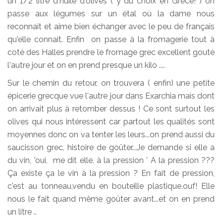
un 1/2 litre d'huile d'olives ( y du choix en Grece! ) on
passe aux légumes sur un étal où la dame nous
reconnait et aime bien échanger avec le peu de français
qu'elle connait. Enfin on passe à la fromagerie tout à
coté des Halles prendre le fromage grec excellent gouté
l'autre jour et on en prend presque un kilo ....
Sur le chemin du retour, on trouvera ( enfin) une petite
épicerie grecque vue l'autre jour dans Exarchia mais dont
on arrivait plus à retomber dessus ! Ce sont surtout les
olives qui nous intéressent car partout les qualités sont
moyennes donc on va tenter les leurs...on prend aussi du
saucisson grec, histoire de goûter...Je demande si elle a
du vin, 'oui, me dit elle, à la pression ' A la pression ???
Ça existe ça le vin à la pression ? En fait de pression,
c'est au tonneau,vendu en bouteille plastique,ouf! Elle
nous le fait quand même goûter avant...et on en prend
un litre ..