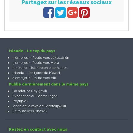
Partagez sur les réseaux sociaux
Islande - Le top du pays
5 ème jour : Route vers Jökulsárlón
3 ème jour : Route vers Hella
Itinéraire : l'Islande en 2 semaines
Islande - Les fjords de l’Ouest
4 ème jour : Route vers Vik
Publié dernièrement dans le même pays
De retour a Reykjavik
Experience au Secret Lagon
Reykjavik
Visite de la cave de Snæfelljokull
En route vers Olafsvik
Restez en contact avec nous