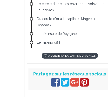
Le cercle d'or et ses environs : Hvolsvöllur -
Laugarvatn
Du cercle d'or à la capitale : Þingvellir -
Reykjavik
La péninsule de Reykjanes
Le making off !
ACCÉDER À LA CARTE DU VOYAGE
Partagez sur les réseaux sociaux