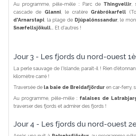
Au programme, pêle-mêle : Parc de
Thingvellir
,
cascade de
Glanni
, le cratère
Grábrókarfell
(Tou
d'Arnarstapi
, la plage de
Djúpalónssandur
, le mo
Snæfellsjökull
... Et d'autres !
Jour 3 - Les fjords du nord-ouest 1è
La perle sauvage de l'Islande, paraît-il ! Rien d'éto
kilomètre carré !
Traversée de
la baie de Breidafjördur
en car-ferry, s'
Au programme, pêle-mêle :
falaises de Latrabjar
traverser des fjords et admirer des fjords !
Jour 4 - Les fjords du nord-ouest 2e
Après une nuit à
Patreksfjörður
, au programme pêl