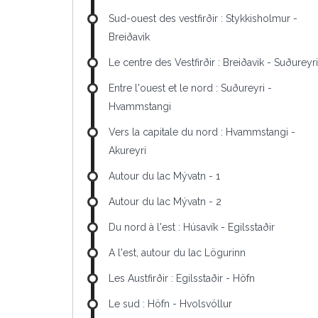
Sud-ouest des vestfirðir : Stykkisholmur -
Breiðavik
Le centre des Vestfirðir : Breiðavik - Suðureyri
Entre l'ouest et le nord : Suðureyri -
Hvammstangi
Vers la capitale du nord : Hvammstangi -
Akureyri
Autour du lac Mývatn - 1
Autour du lac Mývatn - 2
Du nord à l'est : Húsavík - Egilsstaðir
A l'est, autour du lac Lögurinn
Les Austfirðir : Egilsstaðir - Höfn
Le sud : Höfn - Hvolsvöllur