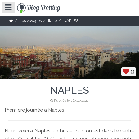
Les voyages
Italie
NAPLES
0
NAPLES
Publiée le 26/10/2022
Premiere journée a Naples
Nous voici a Naples. un bus et hop on est dans le centre
ville. Wow il fait 21 C, on fait un peu étrange avec notre