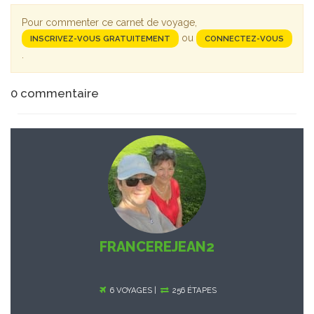
Pour commenter ce carnet de voyage,
ou
INSCRIVEZ-VOUS GRATUITEMENT
CONNECTEZ-VOUS
.
0
commentaire
FRANCEREJEAN2
6 VOYAGES |
256 ÉTAPES