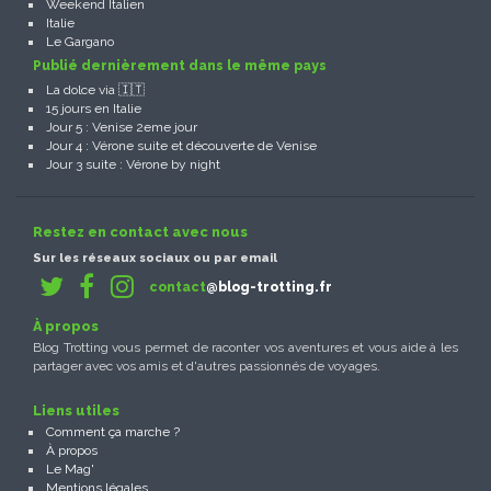
Weekend Italien
Italie
Le Gargano
Publié dernièrement dans le même pays
La dolce via 🇮🇹
15 jours en Italie
Jour 5 : Venise 2eme jour
Jour 4 : Vérone suite et découverte de Venise
Jour 3 suite : Vérone by night
Restez en contact avec nous
Sur les réseaux sociaux ou par email
contact
@blog-trotting.fr
À propos
Blog Trotting vous permet de raconter vos aventures et vous aide à les
partager avec vos amis et d'autres passionnés de voyages.
Liens utiles
Comment ça marche ?
À propos
Le Mag'
Mentions légales