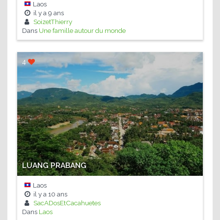
Laos
il y a
9 ans
SoizetThierry
Dans
Une famille autour du monde
4
LUANG PRABANG
Laos
il y a
10 ans
SacADosEtCacahuetes
Dans
Laos