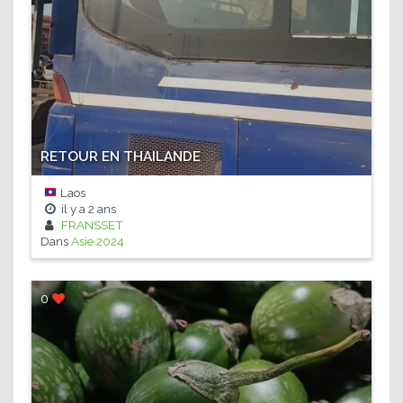
RETOUR EN THAILANDE
Laos
il y a
2 ans
FRANSSET
Dans
Asie 2024
0