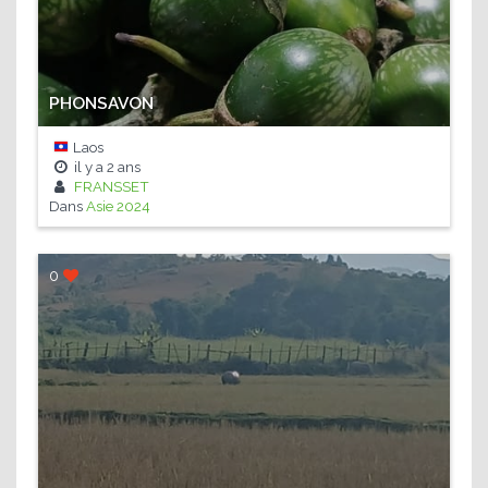
PHONSAVON
Laos
il y a
2 ans
FRANSSET
Dans
Asie 2024
0