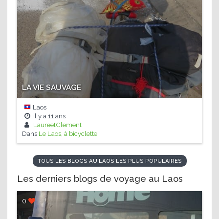
LA VIE SAUVAGE
Laos
il y a
11 ans
LaureetClement
Dans
Le Laos, à bicyclette
TOUS LES BLOGS AU LAOS LES PLUS POPULAIRES
Les derniers blogs de voyage au Laos
0