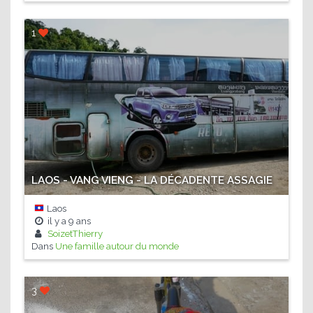
1
LAOS - VANG VIENG - LA DÉCADENTE ASSAGIE
Laos
il y a
9 ans
SoizetThierry
Dans
Une famille autour du monde
3