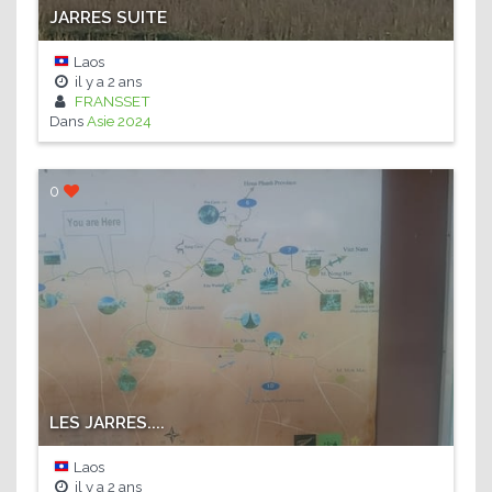
JARRES SUITE
Laos
il y a
2 ans
FRANSSET
Dans
Asie 2024
0
LES JARRES....
Laos
il y a
2 ans