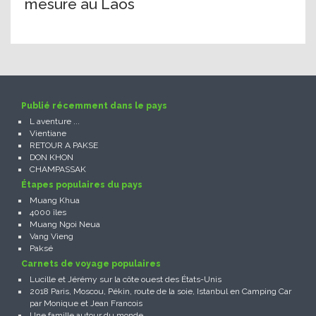
mesure au Laos
Publié récemment dans le pays
L aventure ...
Vientiane
RETOUR A PAKSE
DON KHON
CHAMPASSAK
Étapes populaires du pays
Muang Khua
4000 îles
Muang Ngoi Neua
Vang Vieng
Paksé
Carnets de voyage populaires
Lucille et Jérémy sur la côte ouest des États-Unis
2018 Paris, Moscou, Pékin, route de la soie, Istanbul en Camping Car
par Monique et Jean Francois
Une famille autour du monde