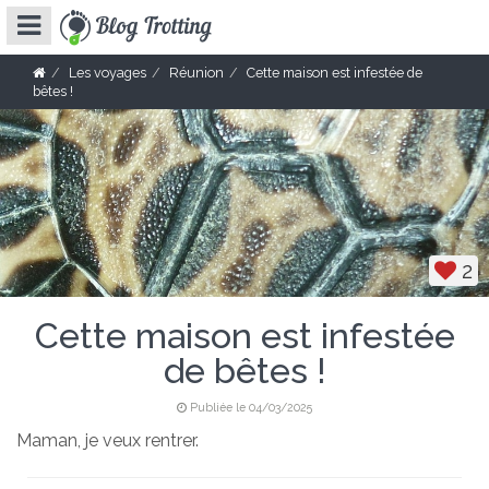
Les voyages
Réunion
Cette maison est infestée de
bêtes !
2
Cette maison est infestée
de bêtes !
Publiée le 04/03/2025
Maman, je veux rentrer.