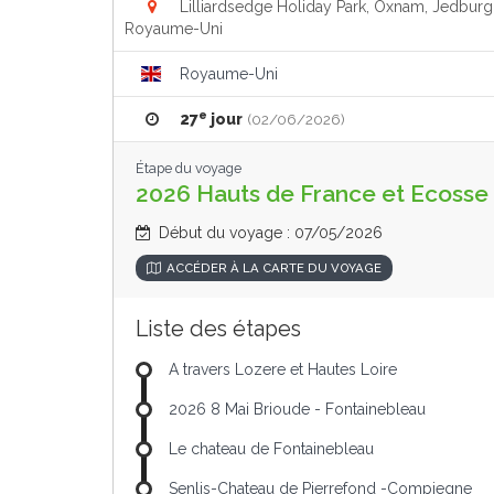
Lilliardsedge Holiday Park, Oxnam, Jedburg
Royaume-Uni
Royaume-Uni
e
27
jour
(02/06/2026)
Étape du voyage
2026 Hauts de France et Ecosse
Début du voyage : 07/05/2026
ACCÉDER À LA CARTE DU VOYAGE
Liste des étapes
A travers Lozere et Hautes Loire
2026 8 Mai Brioude - Fontainebleau
Le chateau de Fontainebleau
Senlis-Chateau de Pierrefond -Compiegne