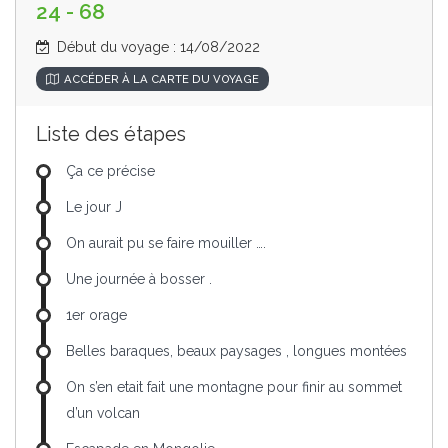
24 - 68
Début du voyage : 14/08/2022
ACCÉDER À LA CARTE DU VOYAGE
Liste des étapes
Ça ce précise
Le jour J
On aurait pu se faire mouiller ….
Une journée à bosser .
1er orage
Belles baraques, beaux paysages , longues montées
On s’en etait fait une montagne pour finir au sommet
d’un volcan