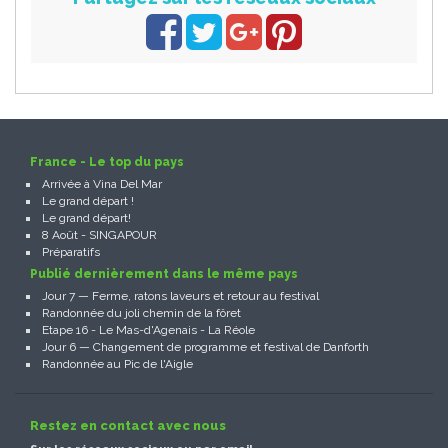
France - Le top du pays
Arrivée à Vina Del Mar
Le grand départ !
Le grand départ!
8 Août - SINGAPOUR
Préparatifs
Publié dernièrement dans le même pays
Jour 7 — Ferme, ratons laveurs et retour au festival
Randonnée du joli chemin de la fôret
Etape 16 - Le Mas-d'Agenais - La Réole
Jour 6 — Changement de programme et festival de Danforth
Randonnée au Pic de l'Aigle
Restez en contact avec nous