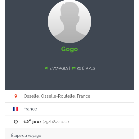
Gogo
4 VOYAGES |
92 ÉTAPES
Osselle, Osselle-Routelle, France
France
e
12
jour
(25/08/2022)
Étape du voyage