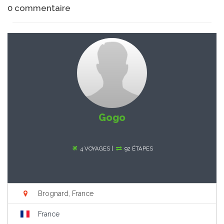
0
commentaire
Gogo
4 VOYAGES |
92 ÉTAPES
Brognard, France
France