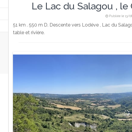
Le Lac du Salagou , l
Publiée le 13/0
51 km . 550 m D. Descente vers Lodéve , Lac du Salag
table et rivière.