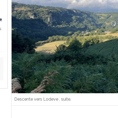
ze
s.
Descente vers Lodeve , suite.