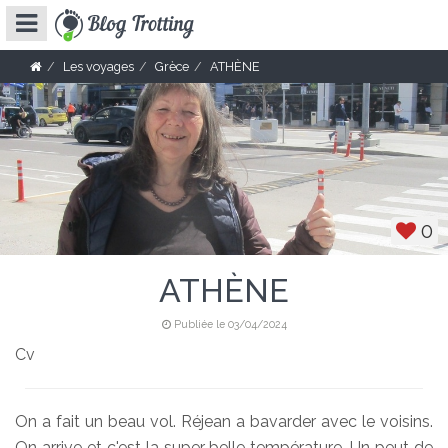
Les voyages
Grèce
ATHÈNE
0
ATHÈNE
Publiée le 03/04/2024
Cv
On a fait un beau vol. Réjean a bavarder avec le voisins.
On arrive et c'est la super belle température. Un peut de