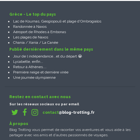
Grèce - Le top du pays
Lac de Kournas, Geogiopouli et plage d'Ombrogialos
Randonnée à Naxos
Aéroport de Rhodes à Embonas
Les plages de Naxos
Chania / Xania / La Canée
Publié dernièrement dans le même pays
Jour de l indépendance...et du départ 😭
Lycabette, enfin...
Retour à Athènes....
Première neige et dernière virée
Une journée olympienne
Restez en contact avec nous
Sur les réseaux sociaux ou par email
contact
@blog-trotting.fr
À propos
Blog Trotting vous permet de raconter vos aventures et vous aide à les
partager avec vos amis et d'autres passionnés de voyages.