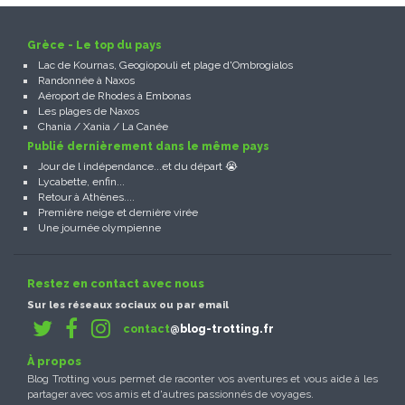
Grèce - Le top du pays
Lac de Kournas, Geogiopouli et plage d'Ombrogialos
Randonnée à Naxos
Aéroport de Rhodes à Embonas
Les plages de Naxos
Chania / Xania / La Canée
Publié dernièrement dans le même pays
Jour de l indépendance...et du départ 😭
Lycabette, enfin...
Retour à Athènes....
Première neige et dernière virée
Une journée olympienne
Restez en contact avec nous
Sur les réseaux sociaux ou par email
contact
@blog-trotting.fr
À propos
Blog Trotting vous permet de raconter vos aventures et vous aide à les
partager avec vos amis et d'autres passionnés de voyages.