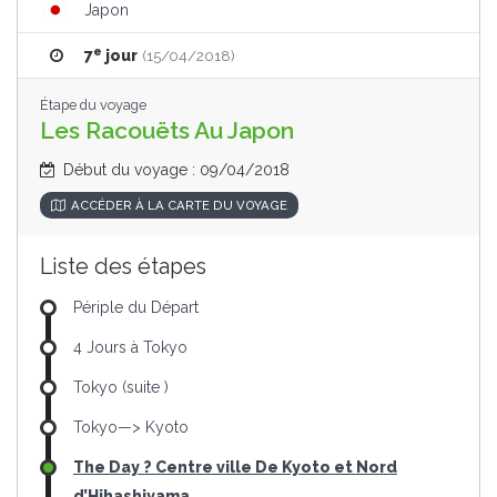
Japon
e
7
jour
(15/04/2018)
Étape du voyage
Les Racouëts Au Japon
Début du voyage : 09/04/2018
ACCÉDER À LA CARTE DU VOYAGE
Liste des étapes
Périple du Départ
4 Jours à Tokyo
Tokyo (suite )
Tokyo—> Kyoto
The Day ? Centre ville De Kyoto et Nord
d’Hihashiyama