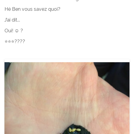
Hé Ben vous savez quoi?
J’ai dit...
Oui! ☺️ ?
⭐️⭐️⭐️????