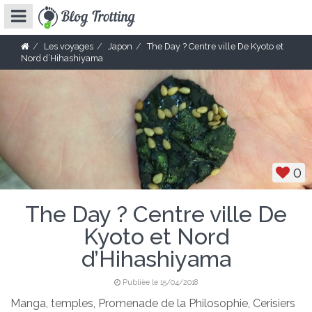
Les voyages
Japon
The Day ? Centre ville De Kyoto et
Nord d’Hihashiyama
0
The Day ? Centre ville De
Kyoto et Nord
d’Hihashiyama
Publiée le 15/04/2018
Manga, temples, Promenade de la Philosophie, Cerisiers