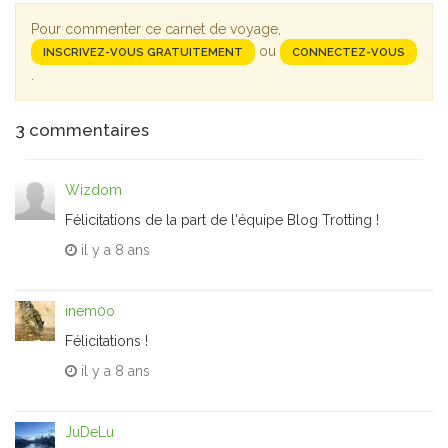
Pour commenter ce carnet de voyage,
ou
INSCRIVEZ-VOUS GRATUITEMENT
CONNECTEZ-VOUS
.
3
commentaires
Wizdom
Félicitations de la part de l'équipe Blog Trotting !
il y a
8 ans
inem0o
Félicitations !
il y a
8 ans
JuDeLu