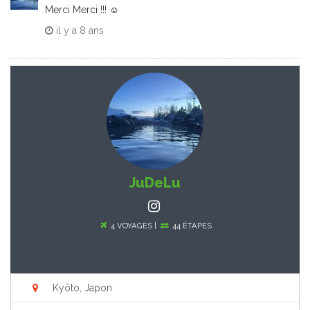
Merci Merci !!! ☺️
il y a
8 ans
JuDeLu
4 VOYAGES |
44 ÉTAPES
Kyōto, Japon