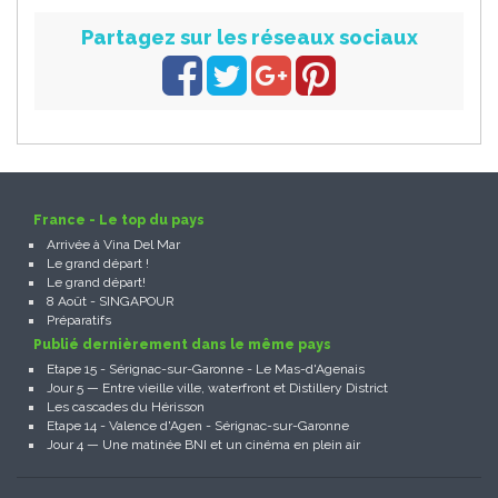
Partagez sur les réseaux sociaux
France - Le top du pays
Arrivée à Vina Del Mar
Le grand départ !
Le grand départ!
8 Août - SINGAPOUR
Préparatifs
Publié dernièrement dans le même pays
Etape 15 - Sérignac-sur-Garonne - Le Mas-d'Agenais
Jour 5 — Entre vieille ville, waterfront et Distillery District
Les cascades du Hérisson
Etape 14 - Valence d'Agen - Sérignac-sur-Garonne
Jour 4 — Une matinée BNI et un cinéma en plein air