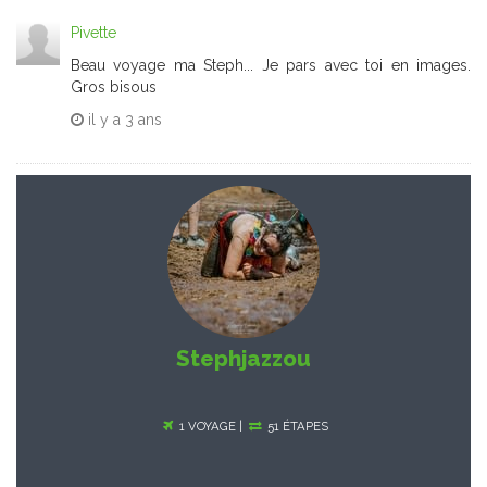
Pivette
Beau voyage ma Steph... Je pars avec toi en images.
Gros bisous
il y a
3 ans
Stephjazzou
1 VOYAGE |
51 ÉTAPES