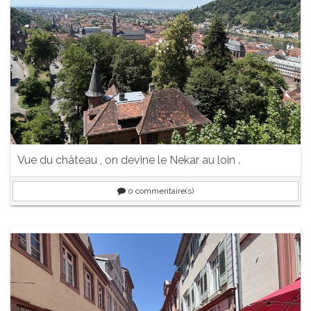
Vue du château , on devine le Nekar au loin .
0
commentaire(s)