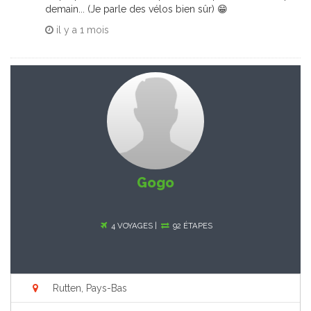
demain... (Je parle des vélos bien sûr) 😁
il y a
1 mois
Gogo
4 VOYAGES |
92 ÉTAPES
Rutten, Pays-Bas