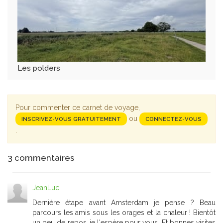
Les polders
Pour commenter ce carnet de voyage,
ou
INSCRIVEZ-VOUS GRATUITEMENT
CONNECTEZ-VOUS
.
3
commentaires
JeanLuc
Dernière étape avant Amsterdam je pense ? Beau
parcours les amis sous les orages et la chaleur ! Bientôt
un peu de repos..je l'espère pour vous. Et bonnes visites