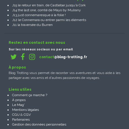
J15 le retour en train, de Castlebar jusqu'à Cork
J14 the last one, comté de Mayo by Mulrany
J13 just connemaresque à la folie !
J12 le Connemara ou entrer parmi les éléments
J11 la traversée du Burren
Restez en contact avec nous
Sur les réseaux sociaux ou par email
contact
@blog-trotting.fr
À propos
Blog Trotting vous permet de raconter vos aventures et vous aide à les
partager avec vos amis et d'autres passionnés de voyages.
Liens utiles
Comment ça marche ?
À propos
Le Mag'
Mentions légales
CGU
&
CGV
Partenaires
Gestion des données personnelles