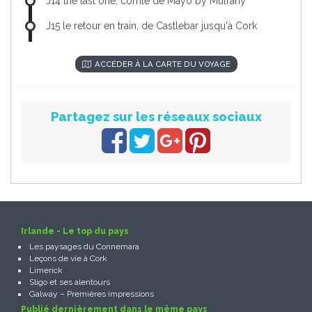
J14 the last one, comté de Mayo by Mulrany
J15 le retour en train, de Castlebar jusqu'à Cork
ACCÉDER À LA CARTE DU VOYAGE
Partagez sur les réseaux sociaux
Irlande - Le top du pays
Les paysages du Connemara
Leçons de vie à Cork
Limerick
Sligo et ses alentours
Galway – Premières impressions
Publié dernièrement dans le même pays