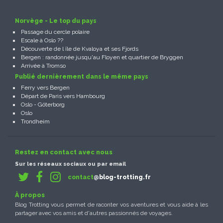
Norvège - Le top du pays
Passage du cercle polaire
Escale à Oslo ??
Découverte de l île de Kvaloya et ses Fjords
Bergen : randonnée jusqu'au Floyen et quartier de Bryggen
Arrivée à Tromso
Publié dernièrement dans le même pays
Ferry vers Bergen
Départ de Paris vers Hambourg
Oslo - Göterborg
Oslo
Trondheim
Restez en contact avec nous
Sur les réseaux sociaux ou par email
contact
@blog-trotting.fr
À propos
Blog Trotting vous permet de raconter vos aventures et vous aide à les
partager avec vos amis et d'autres passionnés de voyages.