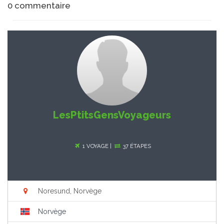
0
commentaire
LesPtitsGensVoyageurs
1 VOYAGE |
37 ÉTAPES
Noresund, Norvège
Norvège