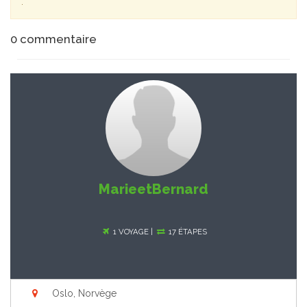
.
0
commentaire
MarieetBernard
1 VOYAGE |
17 ÉTAPES
Oslo, Norvège